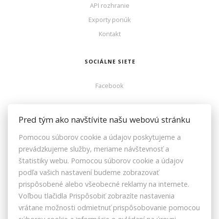
API rozhranie
Exporty ponúk
Kontakt
SOCIÁLNE SIETE
Facebook
ZOZNAMREALIT.SK
Pred tým ako navštívite našu webovú stránku
Pomocou súborov cookie a údajov poskytujeme a
Facebook
prevádzkujeme služby, meriame návštevnosť a
Instagram
štatistiky webu. Pomocou súborov cookie a údajov
Youtube
podľa vašich nastavení budeme zobrazovať
prispôsobené alebo všeobecné reklamy na internete.
Voľbou tlačidla Prispôsobiť zobrazíte nastavenia
vrátane možnosti odmietnuť prispôsobovanie pomocou
ZRKS | ZDRUŽENIE REALITNÝCH KANCELÁRIÍ SLOVENSKA © 2026