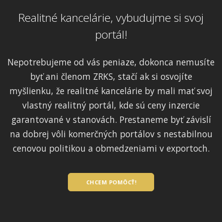
Realitné kancelárie, vybudujme si svoj
portál!
Nepotrebujeme od vás peniaze, dokonca nemusíte
byť ani členom ZRKS, stačí ak si osvojíte
myšlienku, že realitné kancelárie by mali mať svoj
vlastný realitný portál, kde sú ceny inzercie
garantované v stanovách. Prestaneme byť závislí
na dobrej vôli komerčných portálov s nestabilnou
cenovou politikou a obmedzeniami v exportoch.
CHCEM POMÔCŤ!