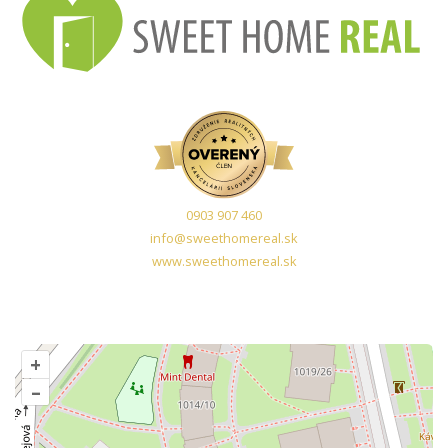
0903 907 460
info@sweethomereal.sk
www.sweethomereal.sk
+
–