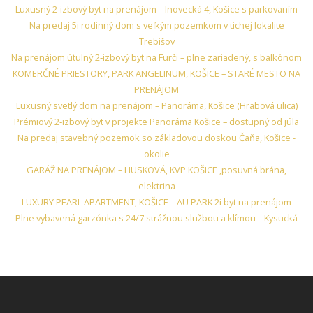
Luxusný 2‑izbový byt na prenájom – Inovecká 4, Košice s parkovaním
Na predaj 5i rodinný dom s veľkým pozemkom v tichej lokalite
Trebišov
Na prenájom útulný 2‑izbový byt na Furči – plne zariadený, s balkónom
KOMERČNÉ PRIESTORY, PARK ANGELINUM, KOŠICE – STARÉ MESTO NA
PRENÁJOM
Luxusný svetlý dom na prenájom – Panoráma, Košice (Hrabová ulica)
Prémiový 2‑izbový byt v projekte Panoráma Košice – dostupný od júla
Na predaj stavebný pozemok so základovou doskou Čaňa, Košice -
okolie
GARÁŽ NA PRENÁJOM – HUSKOVÁ, KVP KOŠICE ,posuvná brána,
elektrina
LUXURY PEARL APARTMENT, KOŠICE – AU PARK 2i byt na prenájom
Plne vybavená garzónka s 24/7 strážnou službou a klímou – Kysucká