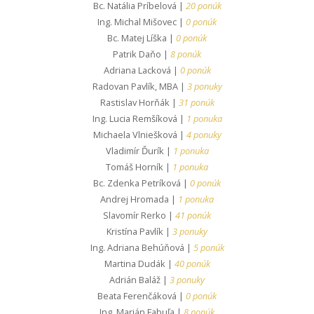
Bc. Natália Príbelová |
20 ponúk
Ing. Michal Mišovec |
0 ponúk
Bc. Matej Líška |
0 ponúk
Patrik Daňo |
8 ponúk
Adriana Lacková |
0 ponúk
Radovan Pavlík, MBA |
3 ponuky
Rastislav Horňák |
31 ponúk
Ing. Lucia Remšíková |
1 ponuka
Michaela Vlniešková |
4 ponuky
Vladimír Ďurík |
1 ponuka
Tomáš Horník |
1 ponuka
Bc. Zdenka Petríková |
0 ponúk
Andrej Hromada |
1 ponuka
Slavomír Rerko |
41 ponúk
Kristína Pavlík |
3 ponuky
Ing. Adriana Behúňová |
5 ponúk
Martina Dudák |
40 ponúk
Adrián Baláž |
3 ponuky
Beata Ferenčáková |
0 ponúk
Ing. Marián Fabuľa |
8 ponúk