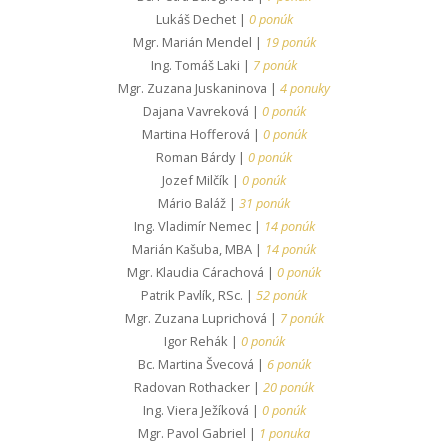
Lukáš Dechet |
0 ponúk
Mgr. Marián Mendel |
19 ponúk
Ing. Tomáš Laki |
7 ponúk
Mgr. Zuzana Juskaninova |
4 ponuky
Dajana Vavreková |
0 ponúk
Martina Hofferová |
0 ponúk
Roman Bárdy |
0 ponúk
Jozef Milčík |
0 ponúk
Mário Baláž |
31 ponúk
Ing. Vladimír Nemec |
14 ponúk
Marián Kašuba, MBA |
14 ponúk
Mgr. Klaudia Cárachová |
0 ponúk
Patrik Pavlík, RSc. |
52 ponúk
Mgr. Zuzana Luprichová |
7 ponúk
Igor Rehák |
0 ponúk
Bc. Martina Švecová |
6 ponúk
Radovan Rothacker |
20 ponúk
Ing. Viera Ježíková |
0 ponúk
Mgr. Pavol Gabriel |
1 ponuka