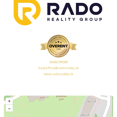
0948298088
backoffice@radoreality.sk
www.radoreality.sk
+
–