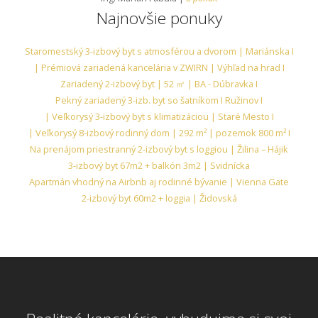
Najnovšie ponuky
Staromestský 3-izbový byt s atmosférou a dvorom | Mariánska I
| Prémiová zariadená kancelária v ZWIRN | Výhľad na hrad I
Zariadený 2-izbový byt | 52 ㎡ | BA - Dúbravka I
Pekný zariadený 3-izb. byt so šatníkom I Ružinov I
| Veľkorysý 3-izbový byt s klimatizáciou | Staré Mesto I
| Veľkorysý 8-izbový rodinný dom | 292 m² | pozemok 800 m² I
Na prenájom priestranný 2-izbový byt s loggiou | Žilina – Hájik
3-izbový byt 67m2 + balkón 3m2 | Svidnícka
Apartmán vhodný na Airbnb aj rodinné bývanie | Vienna Gate
2-izbový byt 60m2 + loggia | Židovská