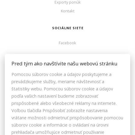
Exporty ponúk
Kontakt
SOCIÁLNE SIETE
Facebook
ZOZNAMREALIT.SK
Pred tým ako navštívite našu webovú stránku
Pomocou súborov cookie a údajov poskytujeme a
Facebook
prevádzkujeme služby, meriame návštevnosť a
Instagram
štatistiky webu. Pomocou súborov cookie a údajov
Youtube
podľa vašich nastavení budeme zobrazovať
prispôsobené alebo všeobecné reklamy na internete.
Voľbou tlačidla Prispôsobiť zobrazíte nastavenia
vrátane možnosti odmietnuť prispôsobovanie pomocou
ZRKS | ZDRUŽENIE REALITNÝCH KANCELÁRIÍ SLOVENSKA © 2026
súborov cookie a informácie o ovládaní na úrovni
BOSÁKOVA 7, 851 04 BRATISLAVA, SLOVENSKO
prehliadača umožňujúce odmietnuť používanie