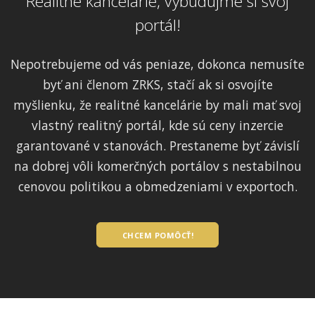
Realitné kancelárie, vybudujme si svoj
portál!
Nepotrebujeme od vás peniaze, dokonca nemusíte
byť ani členom ZRKS, stačí ak si osvojíte
myšlienku, že realitné kancelárie by mali mať svoj
vlastný realitný portál, kde sú ceny inzercie
garantované v stanovách. Prestaneme byť závislí
na dobrej vôli komerčných portálov s nestabilnou
cenovou politikou a obmedzeniami v exportoch.
CHCEM POMÔCŤ!