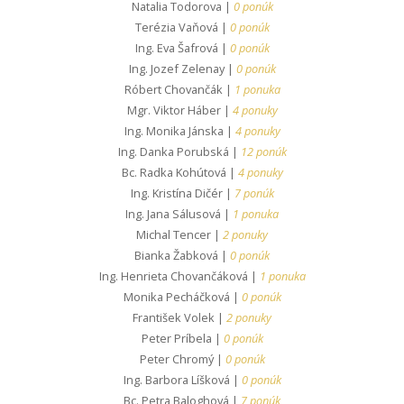
Natalia Todorova |
0 ponúk
Terézia Vaňová |
0 ponúk
Ing. Eva Šafrová |
0 ponúk
Ing. Jozef Zelenay |
0 ponúk
Róbert Chovančák |
1 ponuka
Mgr. Viktor Háber |
4 ponuky
Ing. Monika Jánska |
4 ponuky
Ing. Danka Porubská |
12 ponúk
Bc. Radka Kohútová |
4 ponuky
Ing. Kristína Dičér |
7 ponúk
Ing. Jana Sálusová |
1 ponuka
Michal Tencer |
2 ponuky
Bianka Žabková |
0 ponúk
Ing. Henrieta Chovančáková |
1 ponuka
Monika Pecháčková |
0 ponúk
František Volek |
2 ponuky
Peter Príbela |
0 ponúk
Peter Chromý |
0 ponúk
Ing. Barbora Líšková |
0 ponúk
Bc. Petra Baloghová |
7 ponúk