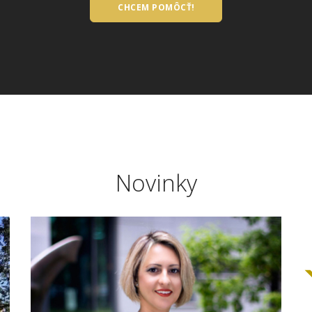
CHCEM POMÔCŤ!
Novinky