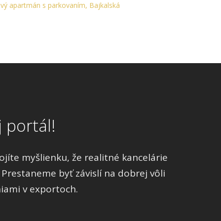
ý apartmán s parkovaním, Bajkalská
 portál!
íte myšlienku, že realitné kancelárie
 Prestaneme byť závislí na dobrej vôli
iami v exportoch.