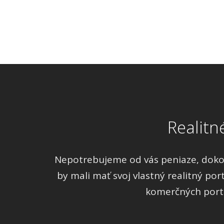
Realitn
Nepotrebujeme od vás peniaze, dokonc
by mali mať svoj vlastný realitný por
komerčných portá