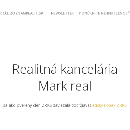
RTÁL ZOZNAMREALIT.SK
NEWSLETTER
PONÚKNITE NEHNUTEĽNOS
Objednávka inzercie
Chcem podporiť
API rozhranie
Exporty ponúk
Realitná kancelária
Mark real
sa ako overený člen ZRKS zaviazala dodržiavať
etický kódex ZRKS