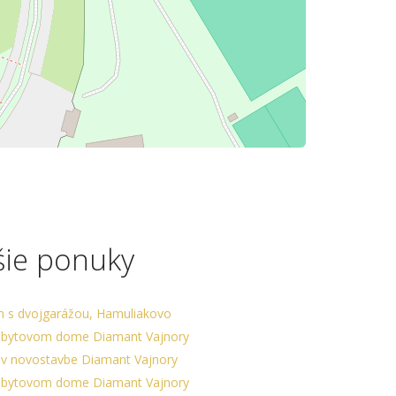
šie ponuky
m s dvojgarážou, Hamuliakovo
v bytovom dome Diamant Vajnory
e v novostavbe Diamant Vajnory
v bytovom dome Diamant Vajnory