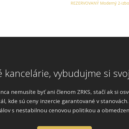
REZERVOVANÝ Moderný 2-izbov
é kancelárie, vybudujme si svoj
a nemusíte byť ani členom ZRKS, stačí ak si osvoj
tál, kde sú ceny inzercie garantované v stanovách.
lov s nestabilnou cenovou politikou a obmedzen