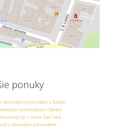
šie ponuky
s obrovským potenciálom v Šahách
nvestičným potenciálom v Šahách
truovaný byt v centre Šiah čaká.
estí s obrovským potenciálom