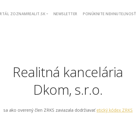
RTÁL ZOZNAMREALIT.SK
NEWSLETTER
PONÚKNITE NEHNUTEĽNOS
Objednávka inzercie
Chcem podporiť
API rozhranie
Exporty ponúk
Realitná kancelária
Dkom, s.r.o.
sa ako overený člen ZRKS zaviazala dodržiavať
etický kódex ZRKS