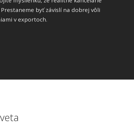
íte myšlienku, že realitné kancelárie
 Prestaneme byť závislí na dobrej vôli
iami v exportoch.
sveta