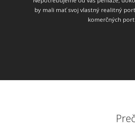
Nepotrebujeme od vás peniaze, dokonc
by mali mať svoj vlastný realitný por
komerčných portá
Preč