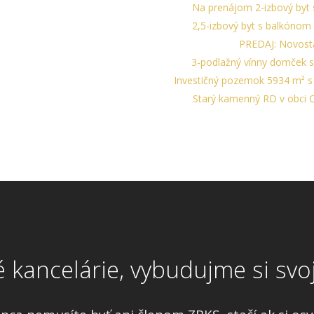
Na prenájom 2-izbový byt s
2,5-izbový byt s balkónom n
PREDAJ: Novosta
3-podlažný vínny domček s vi
Investičný pozemok 5934 m² s
Starý kamenný RD v obci Op
é kancelárie, vybudujme si svoj