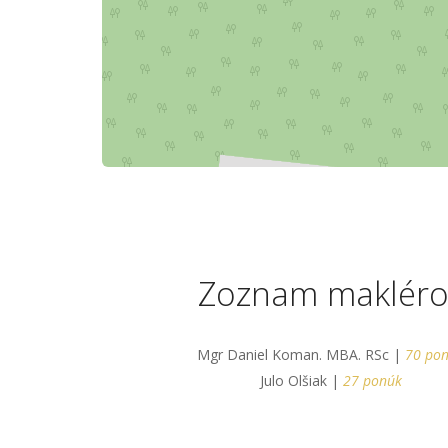
Zoznam makléro
Mgr Daniel Koman. MBA. RSc |
70 po
Julo Olšiak |
27 ponúk