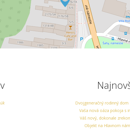
v
Najnov
núk
Dvojgeneračný rodinný dom 
Vaša nová oáza pokoja s i
Váš nový, dokonale zrekonš
Objekt na Hlavnom nám