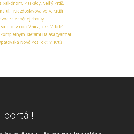
 balkónom, Kaskády, Veľký Krtíš.
a ul. Hviezdoslavova vo V. Krtíši.
vba rekreačnej chatky
nicou v obci Vinica, okr. V. Krtíš.
 kompletnými sieťami Balasagyarmat
atovská Nová Ves, okr. V. Krtíš.
 portál!