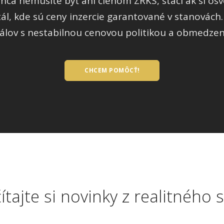
a nemusíte byť ani členom ZRKS, stačí ak si osvoj
tál, kde sú ceny inzercie garantované v stanovách.
lov s nestabilnou cenovou politikou a obmedzen
CHCEM POMÔCŤ!
ítajte si novinky z realitného 