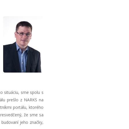
úto situáciu, sme spolu s
rtálu prešlo z NARKS na
níkmi portálu, ktorého
 presvedčený, že sme sa
 budovaní jeho značky,