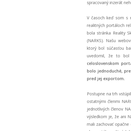
spracovaný inzerát neh
V časoch keď som s re
realitných portáloch r
bola stránka Reality S
(NARKS). Našu webov
ktorý bol súčasťou ba
uvedomil, že to bol
celoslovenskom port
bolo jednoduché, pr
pred jej exportom.
Postupne na trh vstúpili
ostatnými členmi NARKS
jednotlivých členov N
výsledkom je, že ani N
mali zachovať opačne 