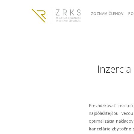
ZOZNAM ČLENOV
PO
Inzercia
Prevádzkovať realit
najdôležitejšou veco
optimalizácia nákladov
kancelárie zbytočne 