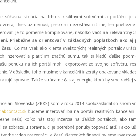
ancelárií.
e súčasná situácia na trhu s realitnými softvérmi a portálmi je
o včera, dnes už nemusí, preto mi nezostáva nič iné, len priebežne
nzerovať. Je to pomerne komplikované, nakoľko
väčšina relevantnýc
mení. Priebežne sa orientovať v základných poplatkoch ako aj 
a času
. Čo ma však ako klienta (niektorých) realitných portálov uráž
h inzerovať a platiť im značnú sumu, tak si kladú ďalšie podmi
ašu ponuku na ich portál mohli exportovať zo svojho softvéru, resp
anie. V dôsledku toho musíme v kancelárii inzeráty opakovane vkladať
brazujú správne. Takže strácame čas aj energiu, ktorú by sme radšej 
ancelárii Slovenska (ZRKS) som v roku 2014 spoluzakladal so snom vrát
abcontact.sk
budeme inzerovať iba na portáli realitných kancelárií
žne riešiť, koľko nás stojí inzercia na ďalších portáloch, ako t
či sa zobrazujú správne, či je potrebné ponuky topovať, atď. Takto uš
 tvorbe video prezentácii a časť ušetrených financií by sme investova