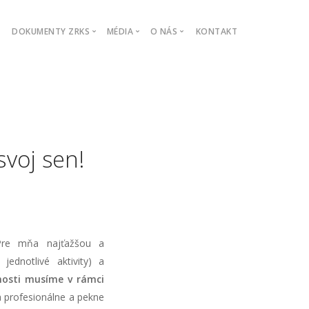
Ť
DOKUMENTY ZRKS
MÉDIA
O NÁS
KONTAKT
Kódex ZRKS
Tlačové správy
Vznik ZRKS
Prihláška
Povedali o nás
Zakladajúci členovia
Zlatá pečať
ZRKS v médiách
Členovia ZRKS
Exclusive Co-broke
Logo na stiahnutie
Výhody členstva v ZRKS
svoj sen!
Galéria
Prezident ZRKS
Výkonná rada ZRKS
Správna rada ZRKS
Dozorná rada
Blog
 Pre mňa najťažšou a
ednotlivé aktivity) a
nosti musíme v rámci
 profesionálne a pekne