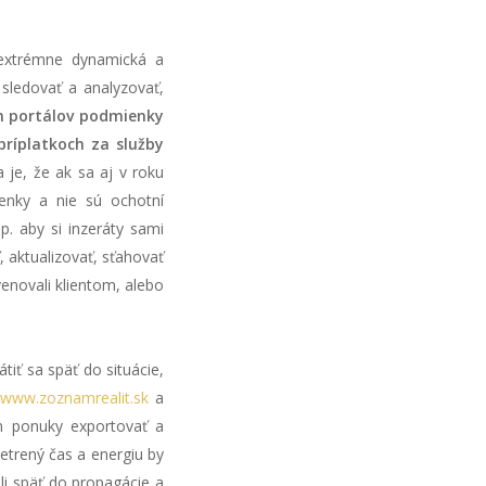
 extrémne dynamická a
 sledovať a analyzovať,
h portálov podmienky
príplatkoch za služby
a je, že ak sa aj v roku
enky a nie sú ochotní
. aby si inzeráty sami
, aktualizovať, sťahovať
venovali klientom, alebo
iť sa späť do situácie,
www.zoznamrealit.sk
a
am ponuky exportovať a
etrený čas a energiu by
li späť do propagácie a