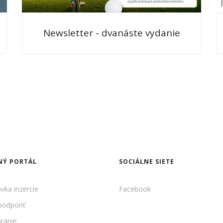
Newsletter - dvanáste vydanie
NÝ PORTÁL
SOCIÁLNE SIETE
vka inzercie
Facebook
odporiť
hranie