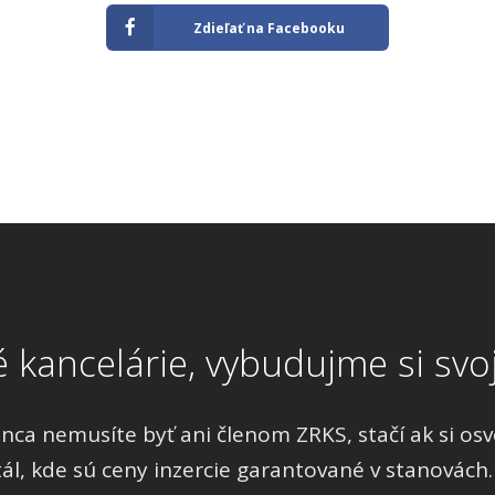
Zdieľať na Facebooku
é kancelárie, vybudujme si svoj
a nemusíte byť ani členom ZRKS, stačí ak si osvoj
tál, kde sú ceny inzercie garantované v stanovách.