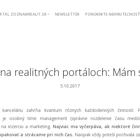
RTÁL ZOZNAMREALIT.SK
NEWSLETTER
PONÚKNITE NEHNUTEĽNOS
Objednávka inzercie
Chcem podporiť
API rozhranie
Exporty ponúk
 na realitných portáloch: Mám 
5.10.2017
nú kanceláriu zahŕňa kvantum rôznych každodenných činností.
u je osobný time management (správne rozdelenie času medzi j
 na inzerciu a marketing.
Najviac ma vyčerpáva, ak niektoré čin
opakovať a strácame pri nich čas.
Naopak vždy poteší pochvala za