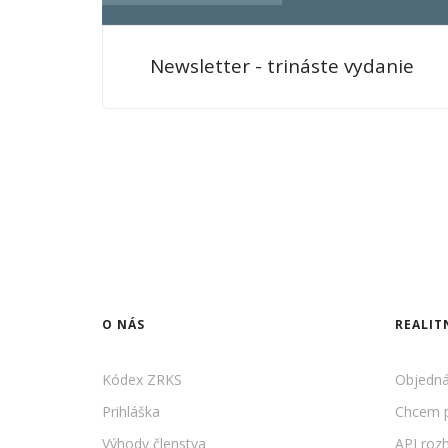
Newsletter - trináste vydanie
O NÁS
REALIT
Kódex ZRKS
Objedná
Prihláška
Chcem p
Výhody členstva
API roz