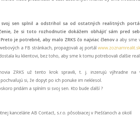
svoj sen splnil a odstrihol sa od ostatných realitných portá
enie, že si toto rozhodnutie dokážem obhájiť sám pred se
 Preto je potrebné, aby malo ZRKS čo najviac členov
a aby sme v
 webových a FB stránkach, propagovali aj portál
www.zoznamrealit.s
stala ku klientovi, bez toho, aby sme k tomu potrebovali ďalšie reali
enovia ZRKS už tento krok spravili, t. j. inzerujú výhradne na 
pochvaľujú si, že dopyt po ich ponuke im neklesol.
oskoro pridám a splním si svoj sen. Kto bude ďalší ?
itnej kancelárie AB Contact, s.r.o. pôsobiacej v Piešťanoch a okolí