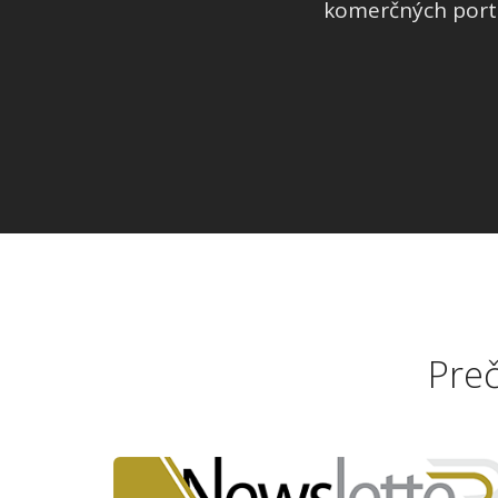
komerčných portá
Preč