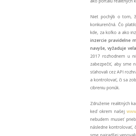
ako portálu realitných k
Niet pochýb o tom, ž
konkurenčná. Čo platil
kde, za koľko a ako i
inzercie pravidelne 
navyše, vyžaduje veľ
2017 rozhodnem u nic
zabezpečiť, aby sme n
sťahovali cez API rozhr
a kontrolovať, či sa zo
cibreniu ponúk.
Združenie realitných k
keď okrem našej
www.
nebudem musieť priebe
následne kontrolovať, 
sme najradšej venovali