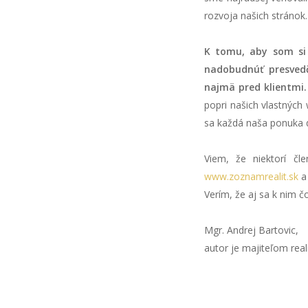
rozvoja našich stránok.
K tomu, aby som si 
nadobudnúť presvedč
najmä pred klientmi.
popri našich vlastných
sa každá naša ponuka do
Viem, že niektorí čl
www.zoznamrealit.sk
a 
Verím, že aj sa k nim č
Mgr. Andrej Bartovic,
autor je majiteľom real