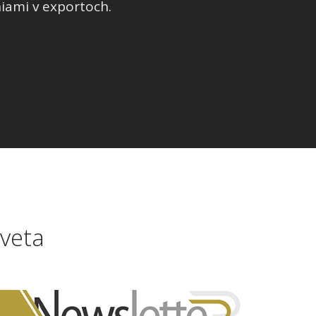
iami v exportoch.
sveta