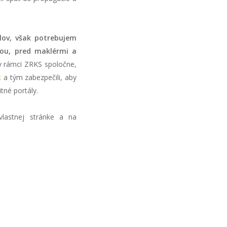
lov, však potrebujem
bou, pred maklérmi a
 rámci ZRKS spoločne,
k
a tým zabezpečili, aby
tné portály.
vlastnej stránke a na