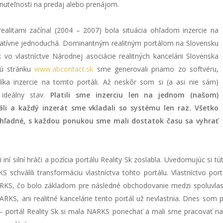
nuteľnosti na predaj alebo prenájom.
alitami začínal (2004 – 2007) bola situácia ohľadom inzercie na
elatívne jednoduchá. Dominantným realitným portálom na Slovensku
k vo vlastníctve Národnej asociácie realitných kancelárii Slovenska
ú stránku
www.abcontact.sk
sme generovali priamo zo softvéru,
líka inzercie na tomto portáli. Až neskôr som si (a asi nie sám)
 ideálny stav.
Platili sme inzerciu len na jednom (našom)
áli a každý inzerát sme vkladali so systému len raz. Všetko
ehľadné, s každou ponukou sme mali dostatok času sa vyhrať
 iní silní hráči a pozícia portálu Reality Sk zoslabla. Uvedomujúc si t
 schválili transformáciu vlastníctva tohto portálu. Vlastníctvo po
ARKS, čo bolo základom pre následné obchodovanie medzi spoluvlast
ARKS, ani realitné kancelárie tento portál už nevlastnia. Dnes som
– portál Reality Sk si mala NARKS ponechať a mali sme pracovať na