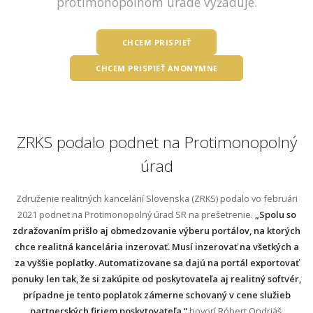
protimonopolnom úrade vyžaduje.
CHCEM PRISPIEŤ
CHCEM PRISPIEŤ ANONYMNE
ZRKS podalo podnet na Protimonopolný
úrad
Združenie realitných kancelárií Slovenska (ZRKS) podalo vo februári
2021 podnet na Protimonopolný úrad SR na prešetrenie.
„Spolu so
zdražovaním prišlo aj obmedzovanie výberu portálov, na ktorých
chce realitná kancelária inzerovať. Musí inzerovať na všetkých a
za vyššie poplatky. Automatizovane sa dajú na portál exportovať
ponuky len tak, že si zakúpite od poskytovateľa aj realitný softvér,
prípadne je tento poplatok zámerne schovaný v cene služieb
partnerských firiem poskytovateľa,“
hovorí Róbert Ondriáš,