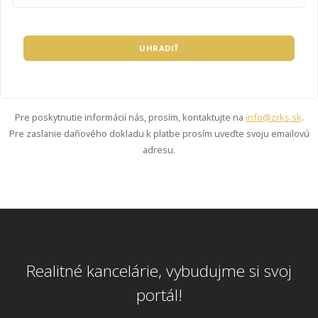
UHRADIŤ
Pre poskytnutie informácií nás, prosím, kontaktujte na
info@zrks.sk
.
Pre zaslanie daňového dokladu k platbe prosím uveďte svoju emailovú
adresu.
Realitné kancelárie, vybudujme si svoj
portál!