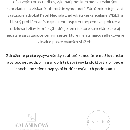
dôkazných prostriedkov, vykonať prieskum medzi realitnými
kanceláriami a získané informácie vyhodnotiť. Združenie v tejto veci
zastupuje advokát Pavel Nechala z advokátskej kancelárie WISE3, a
hlavný problém vidí v najmä netransparentnej cenovej politike a
udeľovaní zliav, ktoré zvýhodňuje len niektoré kancelárie ako aj
neustále sa zvyšujúce ceny inzercie, ktoré nie sú nijako reflektované
v kvalite poskytovaných služieb.
Združenie preto vyzýva všetky realitné kancelárie na Slovensku,
aby podnet podporili a urobili tak správny krok, ktorý v prípade
úspechu pozitívne ovplyvní budúcnosť aj ich podnikania.