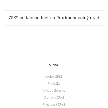
ZRKS podalo podnet na Protimonopolný úrad
O NÁS
Kódex ZRKS
Prihláška
Výhody členstva
Členovia ZRKS
Prezident ZRKS