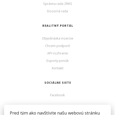
Správna rada ZRKS
Dozorná rada
REALITNÝ PORTÁL
Objednávka inzercie
Chcem podporiť
API rozhranie
Exporty ponúk
Kontakt
SOCIÁLNE SIETE
Facebook
ZOZNAMREALIT.SK
Pred tým ako navštívite našu webovú stránku