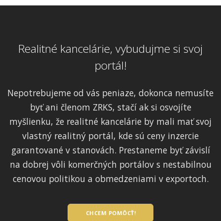
Realitné kancelárie, vybudujme si svoj
portál!
Nepotrebujeme od vás peniaze, dokonca nemusíte
byť ani členom ZRKS, stačí ak si osvojíte
myšlienku, že realitné kancelárie by mali mať svoj
vlastný realitný portál, kde sú ceny inzercie
garantované v stanovách. Prestaneme byť závislí
na dobrej vôli komerčných portálov s nestabilnou
cenovou politikou a obmedzeniami v exportoch.
CHCEM POMÔCŤ!