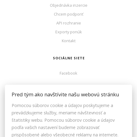
Objednávka inzercie
Chcem podporiť
API rozhranie
Exporty ponúk
Kontakt
SOCIÁLNE SIETE
Facebook
ZOZNAMREALIT.SK
Pred tým ako navštívite našu webovú stránku
Pomocou súborov cookie a údajov poskytujeme a
Facebook
prevádzkujeme služby, meriame návštevnosť a
Instagram
štatistiky webu. Pomocou súborov cookie a údajov
Youtube
podľa vašich nastavení budeme zobrazovať
prispôsobené alebo všeobecné reklamy na internete.