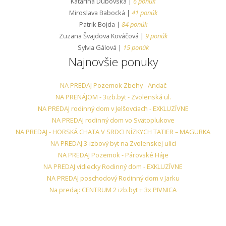
Katarína Dubovská |
6 ponúk
Miroslava Babocká |
41 ponúk
Patrik Bojda |
84 ponúk
Zuzana Švajdova Kováčová |
9 ponúk
Sylvia Gálová |
15 ponúk
Najnovšie ponuky
NA PREDAJ Pozemok Zbehy - Andač
NA PRENÁJOM - 3izb.byt - Zvolenská ul.
NA PREDAJ rodinný dom v Jelšovciach - EXKLUZÍVNE
NA PREDAJ rodinný dom vo Svätoplukove
NA PREDAJ - HORSKÁ CHATA V SRDCI NÍZKYCH TATIER – MAGURKA
NA PREDAJ 3-izbový byt na Zvolenskej ulici
NA PREDAJ Pozemok - Párovské Háje
NA PREDAJ vidiecky Rodinný dom - EXKLUZÍVNE
NA PREDAJ poschodový Rodinný dom v Jarku
Na predaj: CENTRUM 2 izb.byt + 3x PIVNICA