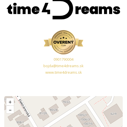
0901790004
bojda@time4dreams.sk
www.time4dreams.sk
+
–