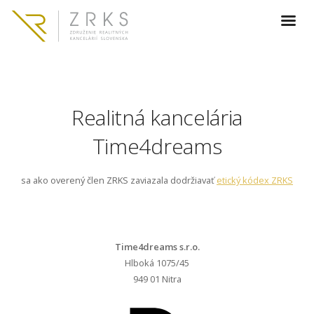
Realitná kancelária
Time4dreams
sa ako overený člen ZRKS zaviazala dodržiavať
etický kódex ZRKS
Time4dreams s.r.o.
Hlboká 1075/45
949 01 Nitra