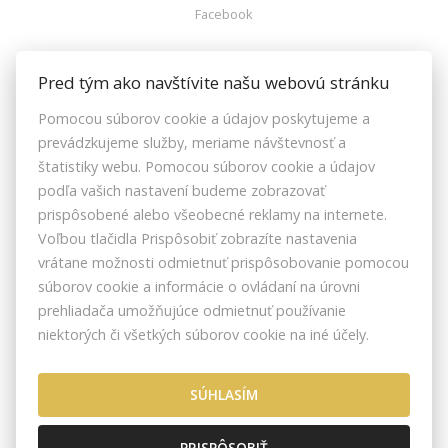
Facebook
ZOZNAMREALIT.SK
Pred tým ako navštívite našu webovú stránku
Pomocou súborov cookie a údajov poskytujeme a
Facebook
prevádzkujeme služby, meriame návštevnosť a
Instagram
štatistiky webu. Pomocou súborov cookie a údajov
Youtube
podľa vašich nastavení budeme zobrazovať
prispôsobené alebo všeobecné reklamy na internete.
Voľbou tlačidla Prispôsobiť zobrazíte nastavenia
vrátane možnosti odmietnuť prispôsobovanie pomocou
ZRKS | ZDRUŽENIE REALITNÝCH KANCELÁRIÍ SLOVENSKA © 2026
súborov cookie a informácie o ovládaní na úrovni
BOSÁKOVA 7, 851 04 BRATISLAVA, SLOVENSKO
prehliadača umožňujúce odmietnuť používanie
NASTAVENIE COOKIES
niektorých či všetkých súborov cookie na iné účely.
SÚHLASÍM
PRISPÔSOBIŤ