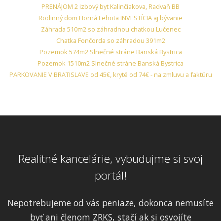
PRENÁJOM 2 izbový byt Kalinčiakova, Radvaň BB
Rodinný dom Horná Lehota INVESTÍCIA aj bývanie
Záhrada 510m2 so záhradnou chatkou Lučenec
Chatka Fončorda so záhradou 391m2
Pozemok 574m2 Slnečné stráne Banská Bystrica
Pozemok 1510m2 Slnečné stráne Banská Bystrica
PARKOVANIE V BRATISLAVE od 45€, kryté od 74€ - na zmluvu a faktúru
Realitné kancelárie, vybudujme si svoj
portál!
Nepotrebujeme od vás peniaze, dokonca nemusíte
byť ani členom ZRKS, stačí ak si osvojíte