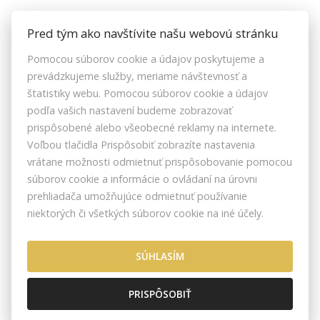
ZOZNAMREALIT.SK
Pred tým ako navštívite našu webovú stránku
Pomocou súborov cookie a údajov poskytujeme a
Facebook
prevádzkujeme služby, meriame návštevnosť a
Instagram
štatistiky webu. Pomocou súborov cookie a údajov
Youtube
podľa vašich nastavení budeme zobrazovať
prispôsobené alebo všeobecné reklamy na internete.
Voľbou tlačidla Prispôsobiť zobrazíte nastavenia
vrátane možnosti odmietnuť prispôsobovanie pomocou
ZRKS | ZDRUŽENIE REALITNÝCH KANCELÁRIÍ SLOVENSKA © 2026
súborov cookie a informácie o ovládaní na úrovni
BOSÁKOVA 7, 851 04 BRATISLAVA, SLOVENSKO
prehliadača umožňujúce odmietnuť používanie
NASTAVENIE COOKIES
niektorých či všetkých súborov cookie na iné účely.
SÚHLASÍM
PRISPÔSOBIŤ