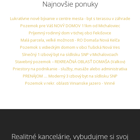
Najnovšie ponuky
Lukratívne nové bývanie v centre mesta - byt s terasou v záhrade
Pozemok pre Váš NOVÝ DOMOV 11km od Michaloviec
Príjemný rodinný dom v tichej obci Fekišovce
Malá parcela, veľké možnosti - RO Domaša Nová Kelča
Pozemok s vidieckým domom v obci Tušická Nová Ves
Slnečný 1 izbový byt na sídlisku SNP v Michalovciach
Stavebný pozemok – REKREAČNÁ OBLASŤ DOMAŠA (Valkov)
Priestory na podnikanie - služby, masáže alebo administratíva
PRENÁJOM .... Moderný 3 izbový byt na sídlisku SNP
Pozemok v rekr. oblasti Vinianske jazero - Vinné
Realitné kancelárie, vybudujme si svoj