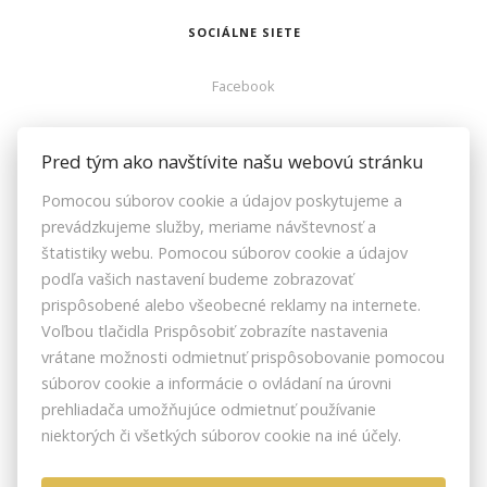
SOCIÁLNE SIETE
Facebook
ZOZNAMREALIT.SK
Pred tým ako navštívite našu webovú stránku
Pomocou súborov cookie a údajov poskytujeme a
Facebook
prevádzkujeme služby, meriame návštevnosť a
Instagram
štatistiky webu. Pomocou súborov cookie a údajov
Youtube
podľa vašich nastavení budeme zobrazovať
prispôsobené alebo všeobecné reklamy na internete.
Voľbou tlačidla Prispôsobiť zobrazíte nastavenia
vrátane možnosti odmietnuť prispôsobovanie pomocou
ZRKS | ZDRUŽENIE REALITNÝCH KANCELÁRIÍ SLOVENSKA © 2026
súborov cookie a informácie o ovládaní na úrovni
BOSÁKOVA 7, 851 04 BRATISLAVA, SLOVENSKO
prehliadača umožňujúce odmietnuť používanie
NASTAVENIE COOKIES
niektorých či všetkých súborov cookie na iné účely.