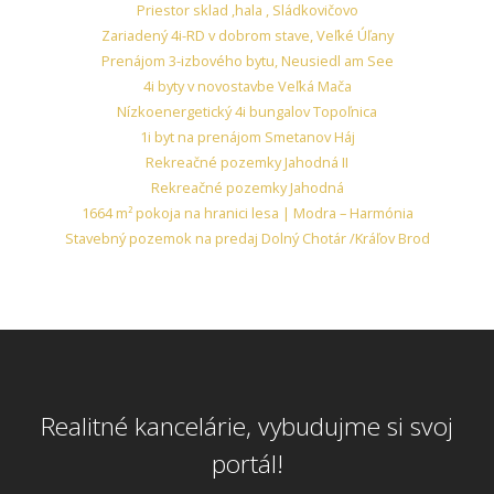
Priestor sklad ,hala , Sládkovičovo
Zariadený 4i-RD v dobrom stave, Veľké Úľany
Prenájom 3-izbového bytu, Neusiedl am See
4i byty v novostavbe Veľká Mača
Nízkoenergetický 4i bungalov Topoľnica
1i byt na prenájom Smetanov Háj
Rekreačné pozemky Jahodná II
Rekreačné pozemky Jahodná
1664 m² pokoja na hranici lesa | Modra – Harmónia
Stavebný pozemok na predaj Dolný Chotár /Kráľov Brod
Realitné kancelárie, vybudujme si svoj
portál!