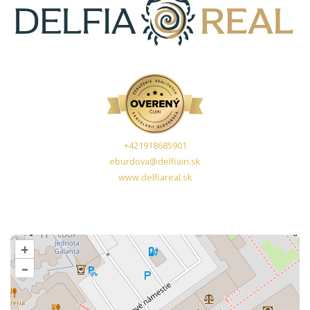
+421918685901
eburdova@delfiain.sk
www.delfiareal.sk
+
–