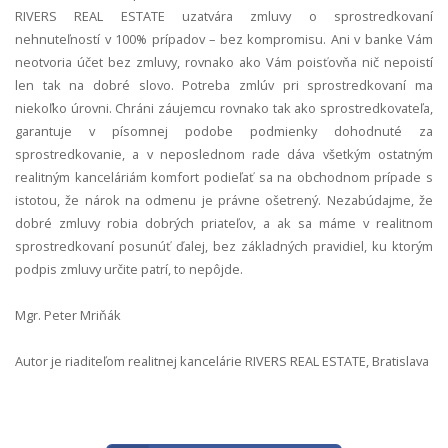
RIVERS REAL ESTATE uzatvára zmluvy o sprostredkovaní
nehnuteľností v 100% prípadov – bez kompromisu. Ani v banke Vám
neotvoria účet bez zmluvy, rovnako ako Vám poisťovňa nič nepoistí
len tak na dobré slovo. Potreba zmlúv pri sprostredkovaní ma
niekoľko úrovni. Chráni záujemcu rovnako tak ako sprostredkovateľa,
garantuje v písomnej podobe podmienky dohodnuté za
sprostredkovanie, a v neposlednom rade dáva všetkým ostatným
realitným kanceláriám komfort podieľať sa na obchodnom prípade s
istotou, že nárok na odmenu je právne ošetrený. Nezabúdajme, že
dobré zmluvy robia dobrých priateľov, a ak sa máme v realitnom
sprostredkovaní posunúť ďalej, bez základných pravidiel, ku ktorým
podpis zmluvy určite patrí, to nepôjde.
Mgr. Peter Mriňák
Autor je riaditeľom realitnej kancelárie RIVERS REAL ESTATE, Bratislava