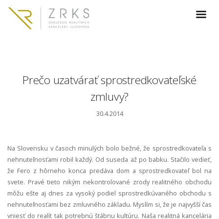
Prečo uzatvárať sprostredkovateľské
zmluvy?
30.4.2014
Na Slovensku v časoch minulých bolo bežné, že sprostredkovateľa s
nehnuteľnosťami robil každý. Od suseda až po babku. Stačilo vedieť,
že Fero z hôrneho konca predáva dom a sprostredkovateľ bol na
svete. Pravé tieto nikým nekontrolované zrody realitného obchodu
môžu ešte aj dnes za vysoký podiel sprostredkúvaného obchodu s
nehnuteľnosťami bez zmluvného základu. Myslím si, že je najvyšší čas
vniesť do realít tak potrebnú štábnu kultúru. Naša realitná kancelária