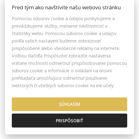
ZOZNAMREALIT.SK
Pred tým ako navštívite našu webovú stránku
Pomocou súborov cookie a údajov poskytujeme a
Facebook
prevádzkujeme služby, meriame návštevnosť a
Instagram
štatistiky webu. Pomocou súborov cookie a údajov
Youtube
podľa vašich nastavení budeme zobrazovať
prispôsobené alebo všeobecné reklamy na internete.
Voľbou tlačidla Prispôsobiť zobrazíte nastavenia
vrátane možnosti odmietnuť prispôsobovanie pomocou
ZRKS | ZDRUŽENIE REALITNÝCH KANCELÁRIÍ SLOVENSKA © 2026
súborov cookie a informácie o ovládaní na úrovni
BOSÁKOVA 7, 851 04 BRATISLAVA, SLOVENSKO
prehliadača umožňujúce odmietnuť používanie
NASTAVENIE COOKIES
niektorých či všetkých súborov cookie na iné účely.
SÚHLASÍM
PRISPÔSOBIŤ